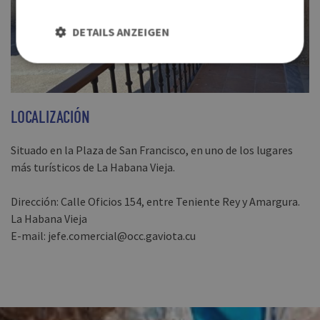
DETAILS ANZEIGEN
LOCALIZACIÓN
Situado en la Plaza de San Francisco, en uno de los lugares
más turísticos de La Habana Vieja.
Dirección: Calle Oficios 154, entre Teniente Rey y Amargura.
La Habana Vieja
E-mail: jefe.comercial@occ.gaviota.cu