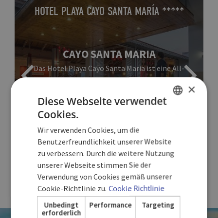
HOTEL PLAYA CAYO SANTA MARÍA *****
CAYO SANTA MARIA
Das Hotel Playa Cayo Santa Maria ist eine All-
Inclusive-Ferienanlage mit einer Reihe exklusiver
d
×
Annehmlichkeiten.
Diese Webseite verwendet
Cookies.
SPANISH
Wir verwenden Cookies, um die
ENGLISH
MEHR ANZEIGEN
Benutzerfreundlichkeit unserer Website
zu verbessern. Durch die weitere Nutzung
GERMAN
unserer Webseite stimmen Sie der
Verwendung von Cookies gemäß unserer
Cookie-Richtlinie zu.
Cookie Richtlinie
Unbedingt
Performance
Targeting
erforderlich