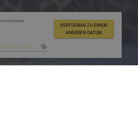
Preisnachlässe
VERFÜGBAR ZU EINEM
ANDEREN DATUM
 ANSEHEN