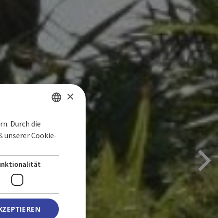
×
n. Durch die
SPANISH
 unserer Cookie-
ETO
ENGLISH
GERMAN
unktionalität
KZEPTIEREN