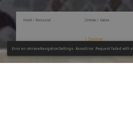
Hotel / Reiseziel
Zimmer / Gäste
Error en retrieveNavigationSettings: AxiosError: Request failed with 
DAS HOT