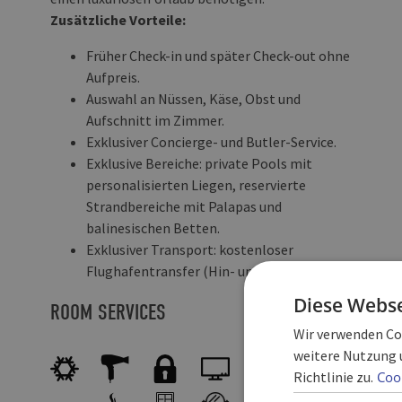
Zusätzliche Vorteile:
Früher Check-in und später Check-out ohne
Aufpreis.
Auswahl an Nüssen, Käse, Obst und
Aufschnitt im Zimmer.
Exklusiver Concierge- und Butler-Service.
Exklusive Bereiche: private Pools mit
personalisierten Liegen, reservierte
Strandbereiche mit Palapas und
balinesischen Betten.
Exklusiver Transport: kostenloser
Flughafentransfer (Hin- und Rückfahrt).
Diese Webse
ROOM SERVICES
Wir verwenden Coo
weitere Nutzung 
Richtlinie zu.
Cook