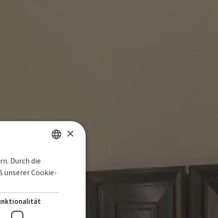
×
n. Durch die
SPANISH
 unserer Cookie-
ENGLISH
GERMAN
unktionalität