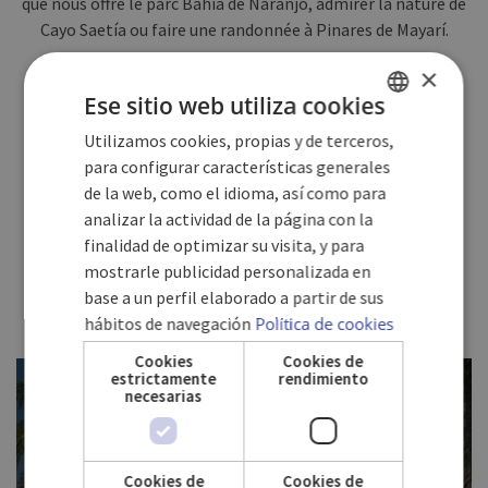
que nous offre le parc Bahía de Naranjo, admirer la nature de
Cayo Saetía ou faire une randonnée à Pinares de Mayarí.
×
Holguín se situe au nord-est de Cuba, entre les provinces de
Ese sitio web utiliza cookies
Las Tunas (á l’ouest) et Guantánamo (à l’est). Au sud
d’Holguín se trouve Granma et Santiago de Cuba, et à la
Utilizamos cookies, propias y de terceros,
SPANISH
limite de l’océan Atlantique, au nord.
para configurar características generales
ENGLISH
de la web, como el idioma, así como para
analizar la actividad de la página con la
GERMAN
finalidad de optimizar su visita, y para
mostrarle publicidad personalizada en
base a un perfil elaborado a partir de sus
hábitos de navegación
Política de cookies
Cookies
Cookies de
estrictamente
rendimiento
necesarias
HOTEL PLAYA COSTA VERDE
Cookies de
Cookies de