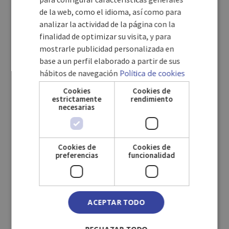
ENGLISH
de la web, como el idioma, así como para
analizar la actividad de la página con la
GERMAN
finalidad de optimizar su visita, y para
mostrarle publicidad personalizada en
base a un perfil elaborado a partir de sus
hábitos de navegación
Política de cookies
Cookies
Cookies de
estrictamente
rendimiento
SPA
necesarias
Un espace dédié au bien-être, où les massages inclus
Cookies de
Cookies de
invitent à se déconnecter, à relâcher les tensions et à
preferencias
funcionalidad
profiter d’une expérience de relaxation profonde.
ACEPTAR TODO