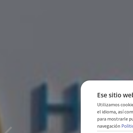
Ese sitio we
Utilizamos cookie
el idioma, así com
para mostrarle pu
HÔ
navegación
Polít