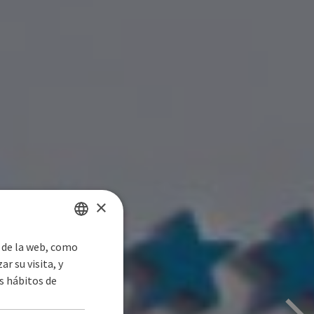
×
s de la web, como
SPANISH
r su visita, y
ENGLISH
s hábitos de
ISO
GERMAN