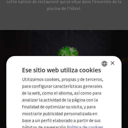
cette option de restaurant qui se situe dans l’enceinte de la
piscine de l’hôtel.
×
Ese sitio web utiliza cookies
Utilizamos cookies, propias y de terceros,
SPANISH
para configurar características generales
ENGLISH
de la web, como el idioma, así como para
analizar la actividad de la página con la
GERMAN
finalidad de optimizar su visita, y para
mostrarle publicidad personalizada en
base a un perfil elaborado a partir de sus
hábitos de navegación
Política de cookies