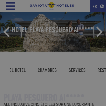
FR
HÔTEL PLAYA PESQUERO AI*****
EL HOTEL
CHAMBRES
SERVICES
RES
PLAYA PESQUERO AI*****
ALL INCLUSIVE CINQ ÉTOILES SUR UNE LUXURIANTE