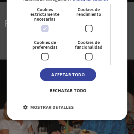
Cookies
Cookies de
estrictamente
rendimiento
necesarias
RESTAURANT TRADICIONES
Menu Cubain Gourmet à la carte.
Cookies de
Cookies de
preferencias
funcionalidad
ACEPTAR TODO
RECHAZAR TODO
MOSTRAR DETALLES