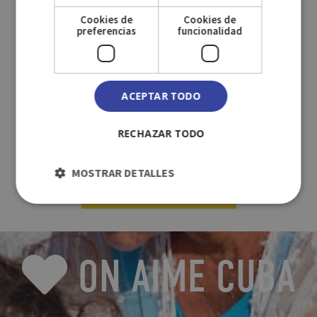
Spacieuse chambre avec de splendides vues depuis sa
terrasse privée, endroit idéal pour petits déjeuners et
Cookies de
Cookies de
preferencias
funcionalidad
dîners romantiques.
SERVICIOS DE LA HABITACIÓN
ACEPTAR TODO
RECHAZAR TODO
MOSTRAR DETALLES
VÉRIFIER LA DISPONIBILITÉ
ON AIME CUBA