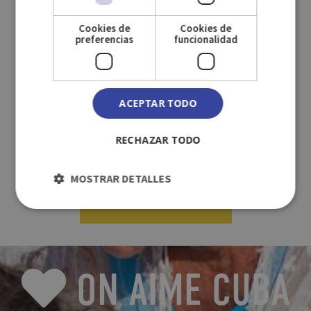
Cookies de
Cookies de
Chambre spacieuse de 60m2, avec meubles de l’époque
preferencias
funcionalidad
coloniale et lit King size ou 3 lits individuels.
SERVICIOS DE LA HABITACIÓN
ACEPTAR TODO
RECHAZAR TODO
MOSTRAR DETALLES
VÉRIFIER LA DISPONIBILITÉ
ON AIME CUBA