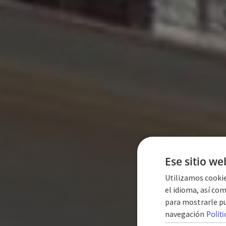
Ese sitio we
Utilizamos cookie
el idioma, así com
para mostrarle pu
navegación
Polít