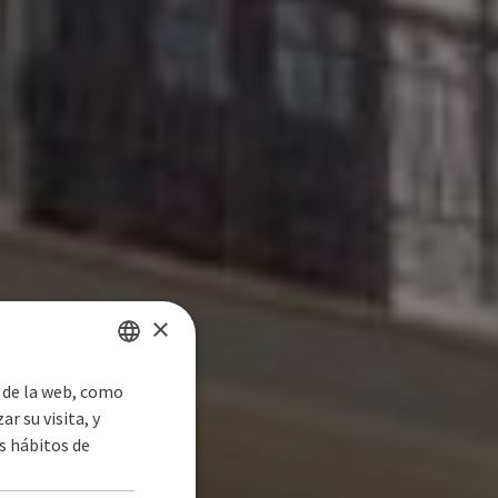
×
s de la web, como
SPANISH
r su visita, y
ENGLISH
s hábitos de
GERMAN