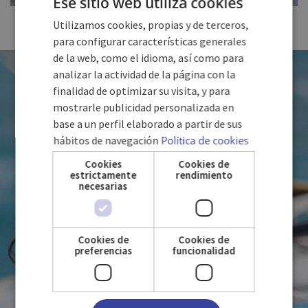
Ese sitio web utiliza cookies
FULL SIZE
Utilizamos cookies, propias y de terceros,
SPANISH
para configurar características generales
ENGLISH
de la web, como el idioma, así como para
analizar la actividad de la página con la
ON AIME CUBA
GERMAN
finalidad de optimizar su visita, y para
mostrarle publicidad personalizada en
base a un perfil elaborado a partir de sus
hábitos de navegación
Política de cookies
AVEC VOUS
Cookies
Cookies de
estrictamente
rendimiento
necesarias
Cookies de
Cookies de
preferencias
funcionalidad