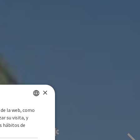
×
s de la web, como
SPANISH
r su visita, y
ENGLISH
s hábitos de
RDE****
GERMAN