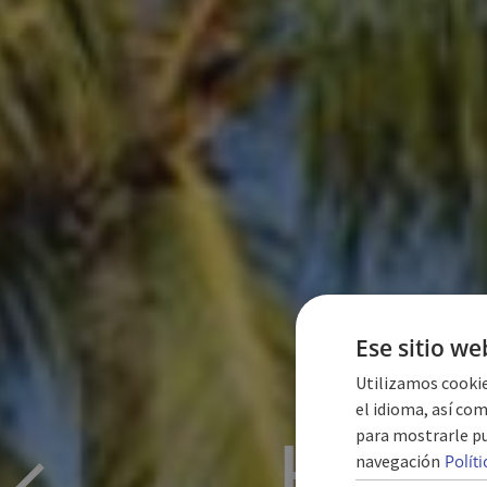
Ese sitio we
Utilizamos cookie
el idioma, así com
para mostrarle pu
HÔTEL 
navegación
Polít