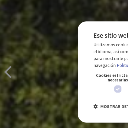
Ese sitio we
Utilizamos cookie
el idioma, así com
para mostrarle pu
navegación
Polít
Cookies estrict
necesaria
MOSTRAR DE