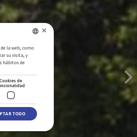
×
s de la web, como
SPANISH
r su visita, y
ENGLISH
s hábitos de
S
GERMAN
Cookies de
uncionalidad
PTAR TODO