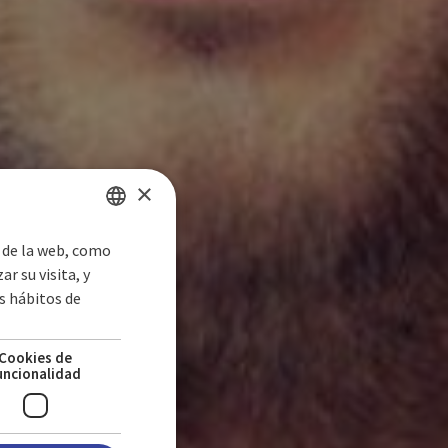
×
s de la web, como
SPANISH
r su visita, y
ENGLISH
s hábitos de
GERMAN
Cookies de
uncionalidad