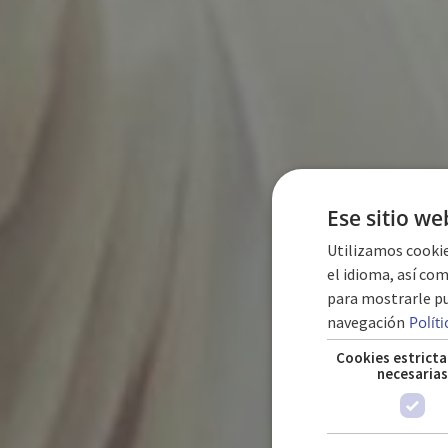
Ese sitio we
Utilizamos cookie
el idioma, así com
para mostrarle pu
navegación
Polít
Cookies estrict
necesaria