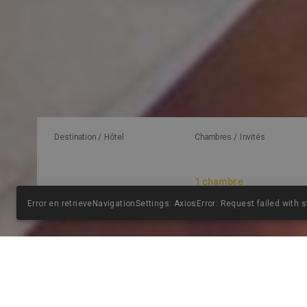
Destination / Hôtel
Chambres / Invités
Error en retrieveNavigationSettings: AxiosError: Request failed with 