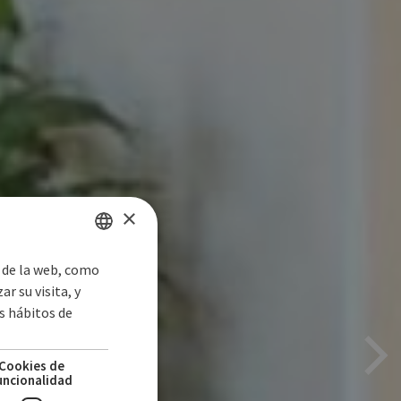
×
s de la web, como
SPANISH
r su visita, y
ENGLISH
s hábitos de
GERMAN
Cookies de
uncionalidad