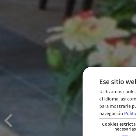
Ese sitio we
Utilizamos cookie
el idioma, así com
para mostrarle pu
navegación
Polít
Cookies estrict
necesaria