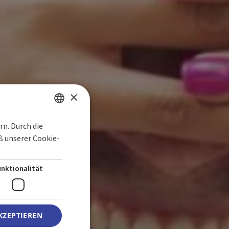
×
n. Durch die
SPANISH
 unserer Cookie-
ENGLISH
GERMAN
unktionalität
KZEPTIEREN