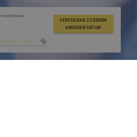
Preisnachlässe
VERFÜGBAR ZU EINEM
ANDEREN DATUM