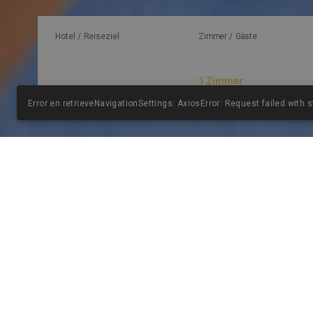
Hotel / Reiseziel
Zimmer / Gäste
Error en retrieveNavigationSettings: AxiosError: Request failed with 