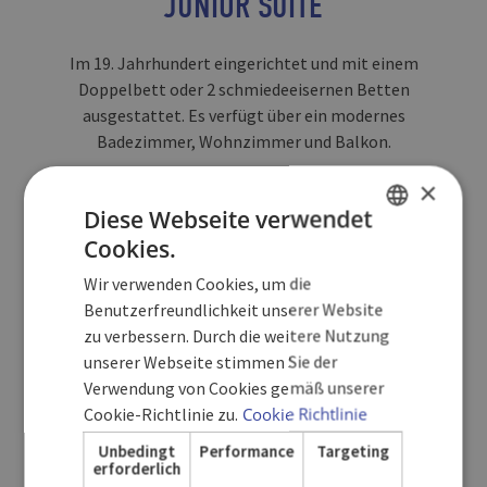
JUNIOR SUITE
Im 19. Jahrhundert eingerichtet und mit einem
Doppelbett oder 2 schmiedeeisernen Betten
ausgestattet. Es verfügt über ein modernes
Badezimmer, Wohnzimmer und Balkon.
×
ROOM SERVICES
Diese Webseite verwendet
Cookies.
SPANISH
Wir verwenden Cookies, um die
ENGLISH
Benutzerfreundlichkeit unserer Website
VERFÜGBARKEIT PRÜFEN
zu verbessern. Durch die weitere Nutzung
GERMAN
unserer Webseite stimmen Sie der
Verwendung von Cookies gemäß unserer
Cookie-Richtlinie zu.
Cookie Richtlinie
Unbedingt
Performance
Targeting
erforderlich