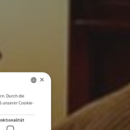
×
n. Durch die
SPANISH
 unserer Cookie-
ENGLISH
GERMAN
unktionalität