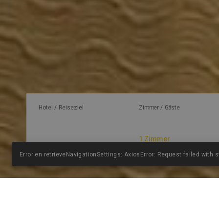
Hotel / Reiseziel
Zimmer / Gäste
Error en retrieveNavigationSettings: AxiosError: Request failed with 