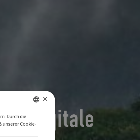
×
für digitale
n. Durch die
SPANISH
 unserer Cookie-
ENGLISH